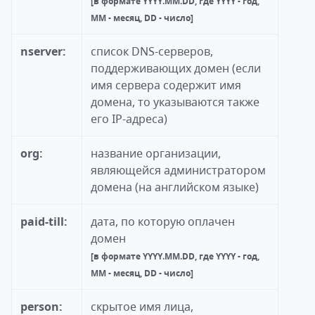
[в формате YYYY.MM.DD, где YYYY - год,
MM - месяц, DD - число]
nserver:
список DNS-серверов,
поддерживающих домен (если
имя сервера содержит имя
домена, то указываются также
его IP-адреса)
org:
название организации,
являющейся администратором
домена (на английском языке)
paid-till:
дата, по которую оплачен
домен
[в формате YYYY.MM.DD, где YYYY - год,
MM - месяц, DD - число]
person:
скрытое имя лица,